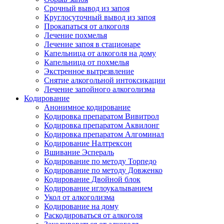
Срочный вывод из запоя
Круглосуточный вывод из запоя
Прокапаться от алкоголя
Лечение похмелья
Лечение запоя в стационаре
Капельница от алкоголя на дому
Капельница от похмелья
Экстренное вытрезвление
Снятие алкогольной интоксикации
Лечение запойного алкоголизма
Кодирование
Анонимное кодирование
Кодировка препаратом Вивитрол
Кодировка препаратом Аквилонг
Кодировка препаратом Алгоминал
Кодирование Налтрексон
Вшивание Эспераль
Кодирование по методу Торпедо
Кодирование по методу Довженко
Кодирование Двойной блок
Кодирование иглоукалыванием
Укол от алкоголизма
Кодирование на дому
Раскодироваться от алкоголя